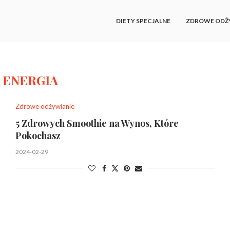
DIETY SPECJALNE
ZDROWE ODŻ
:
ENERGIA
Zdrowe odżywianie
5 Zdrowych Smoothie na Wynos, Które
Pokochasz
2024-02-29