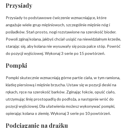
Przysiady
Przysiady to podstawowe ćwiczenie wzmacniające, które
angażuje wiele grup mięśniowych, szczególnie mięśnie nóg i
pośladków. Stań prosto, nogi rozstawione na szerokość bioder.
Powoli zginaj kolana, jakbyś chciał usiąść na niewidzialnym krześle,
starając się, aby kolana nie wysuwały się poza palce stóp. Powróć
do pozycji wyjściowej. Wykonaj 3 serie po 15 powtórzeń.
Pompki
Pompki skutecznie wzmacniają górne partie ciała, w tym ramiona,
klatkę piersiową i mięśnie brzucha. Ustaw się w pozycji deski na
rękach, ręce na szerokość barków. Zginając łokcie, opuść ciało,
utrzymując linię prostopadłą do podłoża, a następnie wróć do
pozycji wyjściowej. Dla ułatwienia możesz wykonywać pompki,
opierając kolana o ziemię. Wykonaj 3 serie po 10 powtórzeń.
Podciąganie na drążku